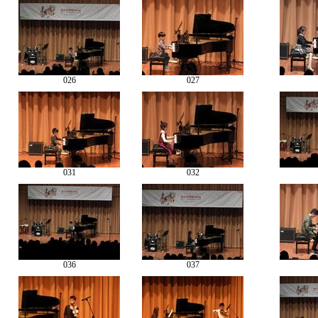
026
027
031
032
036
037