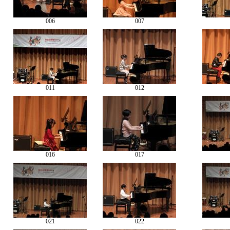
006
007
011
012
016
017
021
022