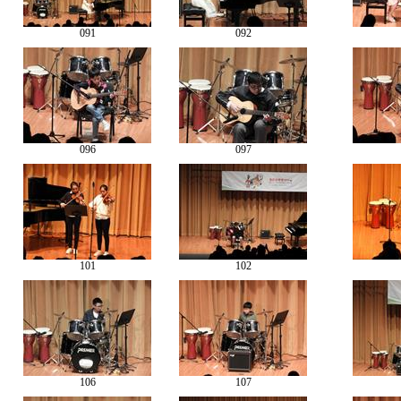
091
092
096
097
101
102
106
107