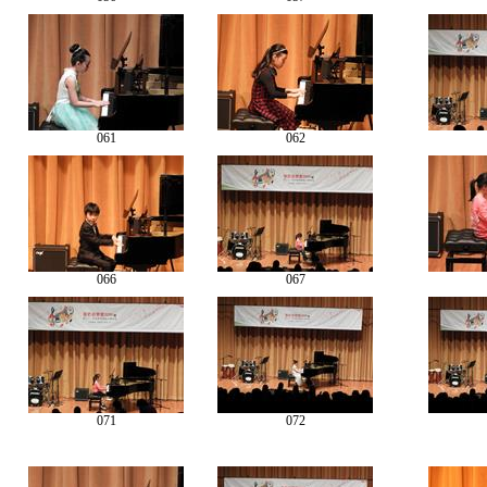
061
062
066
067
071
072