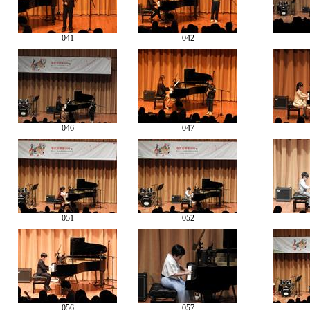
041
042
046
047
051
052
056
057