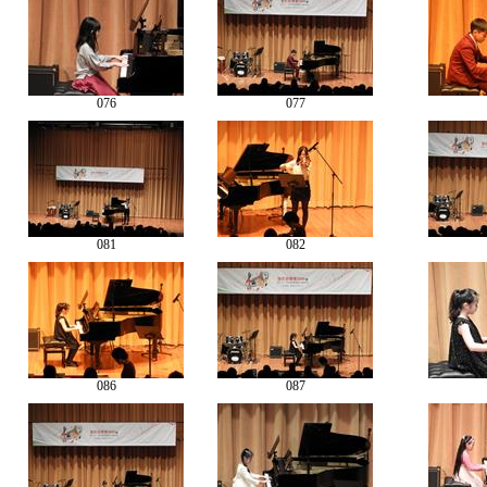
076
077
081
082
086
087