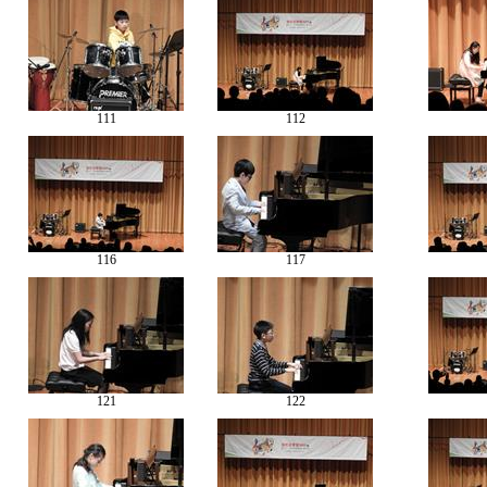
111
112
116
117
121
122