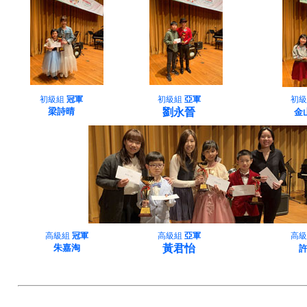
初級組
冠軍
初級組
亞軍
初級
梁詩晴
劉永晉
金
高級組
冠軍
高級組
亞軍
高級
朱嘉淘
黃君怡